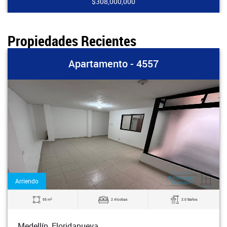
$308,000,000
Propiedades Recientes
Apartamento - 4557
Arriendo
2
55 m
2 Alcobas
2.0 Baños
Medellín, Floridanueva